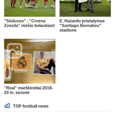
"Sūduvos" - "Crvena
E. Hazardo pristatymas
Zvezda" mūšio belaukiant
"Santiago Bernabeu"
stadione
"Real" marškinėliai 2019-
20 m. sezone
TOP football news