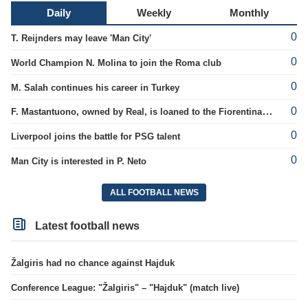
Daily
Weekly
Monthly
0
T. Reijnders may leave 'Man City'
0
World Champion N. Molina to join the Roma club
0
M. Salah continues his career in Turkey
0
F. Mastantuono, owned by Real, is loaned to the Fiorentina team
0
Liverpool joins the battle for PSG talent
0
Man City is interested in P. Neto
ALL FOOTBALL NEWS
Latest football news
Žalgiris had no chance against Hajduk
Conference League: "Žalgiris" – "Hajduk" (match live)