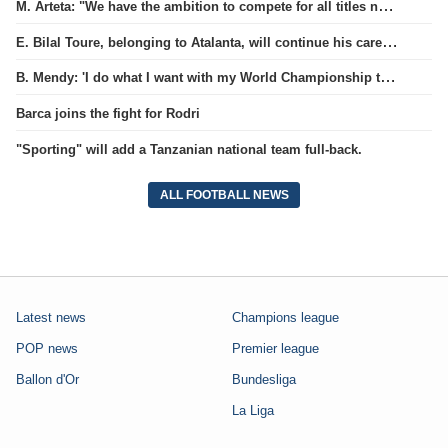
M. Arteta: "We have the ambition to compete for all titles next season"
E. Bilal Toure, belonging to Atalanta, will continue his career in the ranks of Parma.
B. Mendy: 'I do what I want with my World Championship title'
Barca joins the fight for Rodri
"Sporting" will add a Tanzanian national team full-back.
ALL FOOTBALL NEWS
Latest news
Champions league
POP news
Premier league
Ballon d'Or
Bundesliga
La Liga