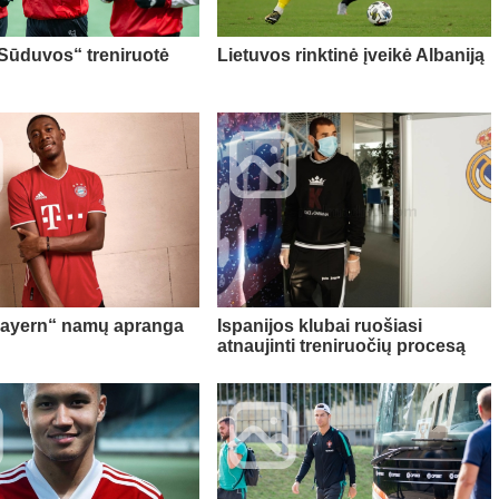
„Sūduvos“ treniruotė
Lietuvos rinktinė įveikė Albaniją
Bayern“ namų apranga
Ispanijos klubai ruošiasi
atnaujinti treniruočių procesą