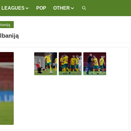
LEAGUES
POP
OTHER
lbaniją
lbaniją