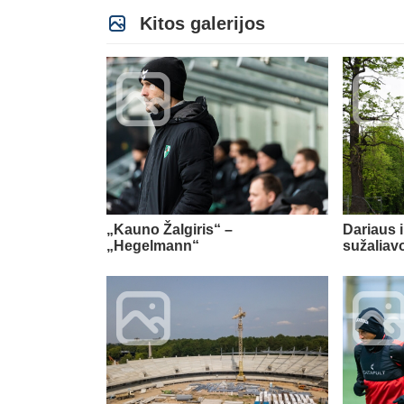
Kitos galerijos
„Kauno Žalgiris“ –
Dariaus 
„Hegelmann“
sužaliav