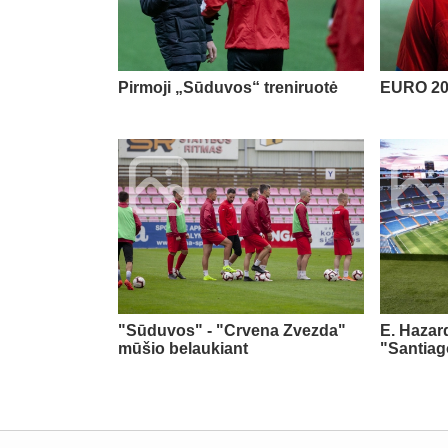
Pirmoji „Sūduvos“ treniruotė
EURO 20
"Sūduvos" - "Crvena Zvezda"
E. Hazar
mūšio belaukiant
"Santiag