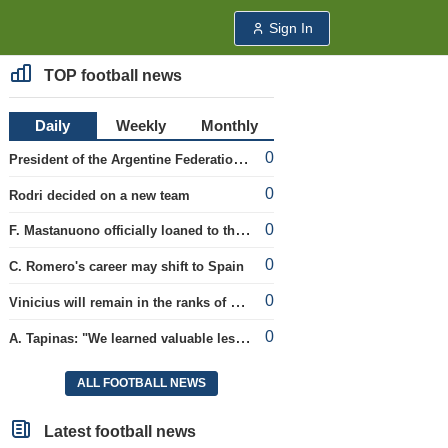
Sign In
TOP football news
Daily
Weekly
Monthly
0
President of the Argentine Federation C. Tapia lavishly praised G. Infantino
0
Rodri decided on a new team
0
F. Mastanuono officially loaned to the Fiorentina team for the season
0
C. Romero's career may shift to Spain
0
Vinicius will remain in the ranks of Real
0
A. Tapinas: "We learned valuable lessons from a European-level team"
ALL FOOTBALL NEWS
Latest football news