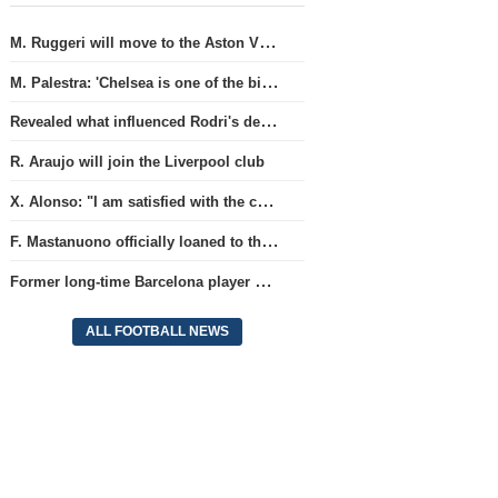
M. Ruggeri will move to the Aston Villa team
M. Palestra: 'Chelsea is one of the biggest clubs in football'.
Revealed what influenced Rodri's decision to choose Barcelona's side.
R. Araujo will join the Liverpool club
X. Alonso: "I am satisfied with the current Chelsea team's goalkeepers"
F. Mastanuono officially loaned to the Fiorentina team for the season
Former long-time Barcelona player S. Roberto is approaching a move to MLS.
ALL FOOTBALL NEWS